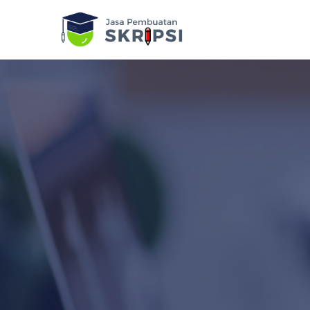
Lompat
ke
konten